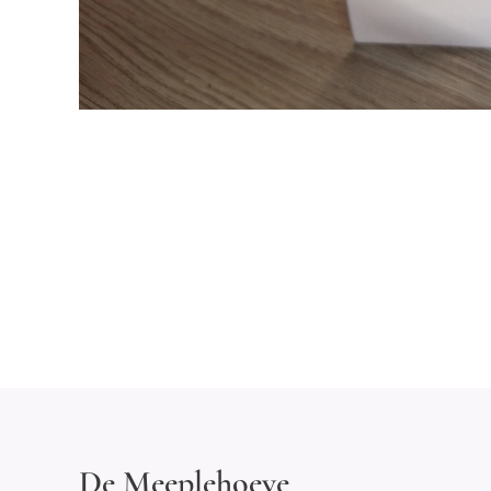
De Meeplehoeve