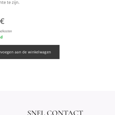
te te zijn.
€
endkosten
ad
evoegen aan de winkelwagen
SNEL CONTACT