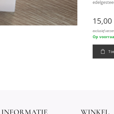
edelgesteen
15,00
exclusief verz
Op voorra
To
INFORMATIE
WINKEL