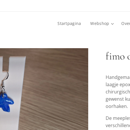
Startpagina
Webshop
Ove
fimo 
Handgemaak
laagje epo
chirurgisch 
gewenst ku
oorhaken.
De meeples
verschillen