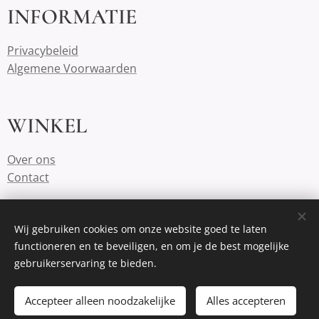
INFORMATIE
Privacybeleid
Algemene Voorwaarden
WINKEL
Over ons
Contact
SNEL CONTACT
Wij gebruiken cookies om onze website goed te laten
functioneren en te beveiligen, en om je de best mogelijke
gebruikerservaring te bieden.
demeeplehoeve@outlook.com
https://www.instagram.com/demeeplehoeve/
Accepteer alleen noodzakelijke
Alles accepteren