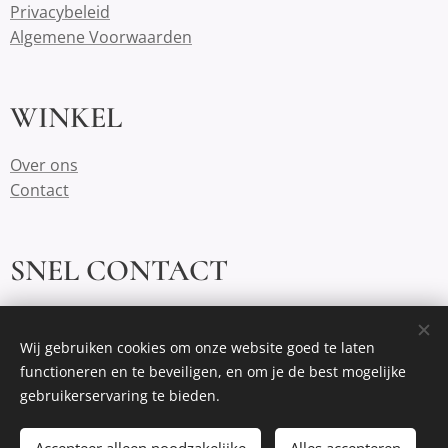
Privacybeleid
Algemene Voorwaarden
WINKEL
Over ons
Contact
SNEL CONTACT
demeeplehoeve@outlook.com
https://www.instagram.com/demeeplehoeve/
Wij gebruiken cookies om onze website goed te laten
functioneren en te beveiligen, en om je de best mogelijke
gebruikerservaring te bieden.
Cookies