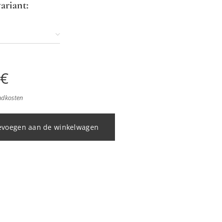
ariant:
€
endkosten
evoegen aan de winkelwagen