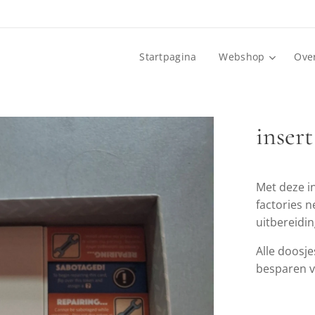
Startpagina
Webshop
Ove
insert
Met deze in
factories n
uitbereidi
Alle doosje
besparen va