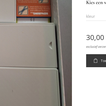
Kies een v
kleur
30,00
exclusief verz
To