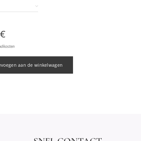
€
endkosten
evoegen aan de winkelwagen