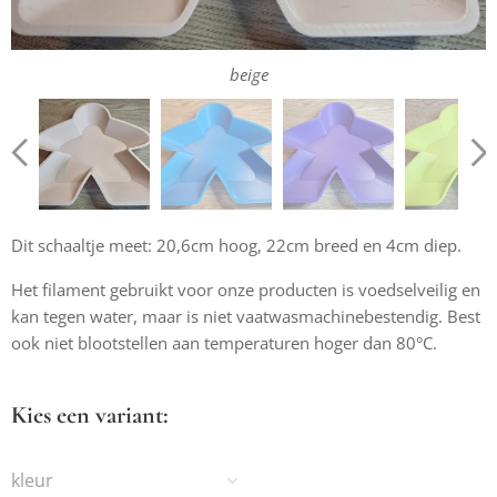
mat donker groen
Turquoise 10605
Hot Roze 10204
bambu groen
kobalt blauw
fel groen
oranje
cyaan
paars
zwart
beige
goud
rood
geel
wit
Dit schaaltje meet: 20,6cm hoog, 22cm breed en 4cm diep.
Het filament gebruikt voor onze producten is voedselveilig en
kan tegen water, maar is niet vaatwasmachinebestendig. Best
ook niet blootstellen aan temperaturen hoger dan 80°C.
Kies een variant:
kleur