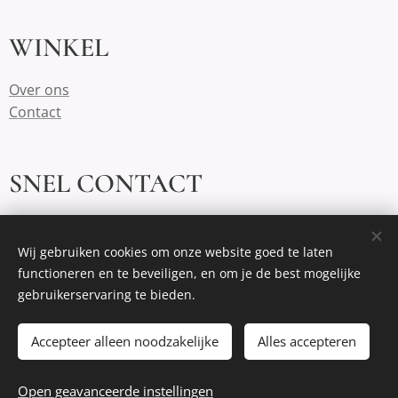
WINKEL
Over ons
Contact
SNEL CONTACT
demeeplehoeve@outlook.com
https://www.instagram.com/demeeplehoeve/
Wij gebruiken cookies om onze website goed te laten
functioneren en te beveiligen, en om je de best mogelijke
gebruikerservaring te bieden.
Cookies
Accepteer alleen noodzakelijke
Alles accepteren
Toevoegen aan de winkelwagen
Open geavanceerde instellingen