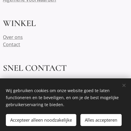
WINKEL
Over ons
Contact
SNEL CONTACT
demeeplehoeve@outlook.com
https://www.instagram.com/demeeplehoeve/
Wij gebruiken cookies om onze website goed te laten
functioneren en te beveiligen, en om je de best mogelijke
gebruikerservaring te bieden.
Cookies
Accepteer alleen noodzakelijke
Alles accepteren