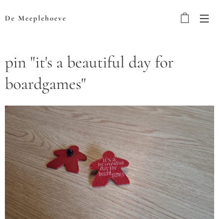
De Meeplehoeve
pin "it's a beautiful day for
boardgames"