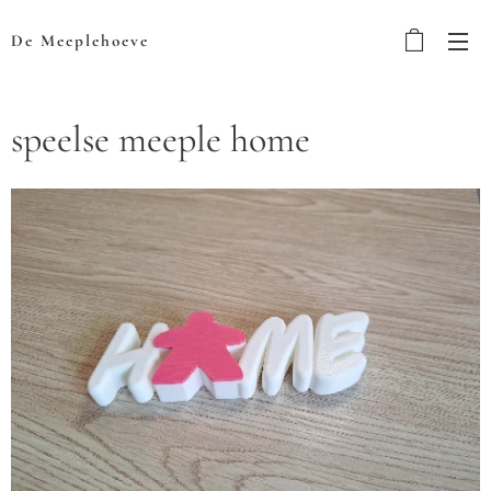
De Meeplehoeve
speelse meeple home