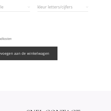
le
kleur letters/cijfers
endkosten
evoegen aan de winkelwagen