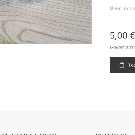
kleur meep
5,00
€
exclusief verz
To